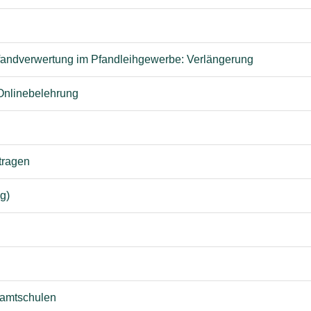
 Pfandverwertung im Pfandleihgewerbe: Verlängerung
z-Onlinebelehrung
tragen
g)
samtschulen