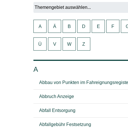
A
Ä
B
D
E
F
Ü
V
W
Z
A
Abbau von Punkten im Fahreignungsregiste
Abbruch Anzeige
Abfall Entsorgung
Abfallgebühr Festsetzung