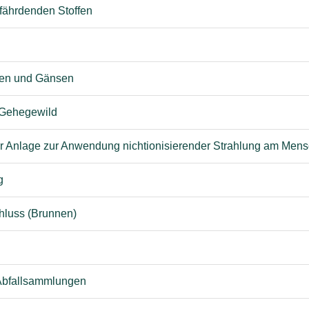
ährdenden Stoffen
ten und Gänsen
 Gehegewild
iner Anlage zur Anwendung nichtionisierender Strahlung am Me
g
hluss (Brunnen)
 Abfallsammlungen