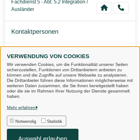
Fachdienst 5 - Abt. 5.2 Integration /
Ausländer
Kontaktpersonen
Team Ausländerbehörde
VERWENDUNG VON COOKIES
Wir verwenden Cookies, um die Funktionalität unserer Seiten
sicherzustellen, Funktionen von Drittanbietern anbieten zu
können und die Zugriffe auf unsere Webseite zu analysieren.
Die Drittanbieter führen diese Informationen möglicherweise mit
weiteren Daten zusammen, die Sie ihnen bereitgestellt haben
oder die sie im Rahmen Ihrer Nutzung der Dienste gesammelt
Landkreis Osnabrück
haben.
Mehr erfahren
Alle Rechte vorbehalten
Notwendig
Statistik
Impressum
Auswahl erlauben