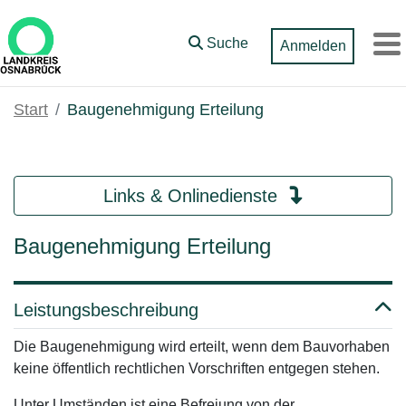
Zum Hauptinhalt springen
Suche
Anmelden
M
Start
Baugenehmigung Erteilung
Links & Onlinedienste
Baugenehmigung Erteilung
Leistungsbeschreibung
Die Baugenehmigung wird erteilt, wenn dem Bauvorhaben
keine öffentlich rechtlichen Vorschriften entgegen stehen.
Unter Umständen ist eine
Befreiung von der