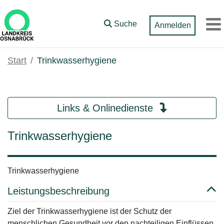
Zum Hauptinhalt springen
Suche
Anmelden
M
Start
Trinkwasserhygiene
Links & Onlinedienste
Trinkwasserhygiene
Trinkwasserhygiene
Leistungsbeschreibung
Ziel der Trinkwasserhygiene ist der Schutz der
menschlichen Gesundheit vor den nachteiligen Einflüssen,