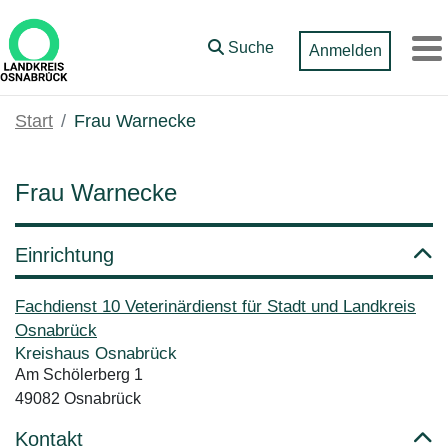
Zum Hauptinhalt springen
Suche
Anmelden
M
Start
Frau Warnecke
Frau Warnecke
Einrichtung
Fachdienst 10 Veterinärdienst für Stadt und Landkreis
Osnabrück
Kreishaus Osnabrück
Am Schölerberg 1
49082 Osnabrück
Kontakt