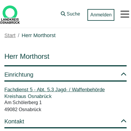
Zum Hauptinhalt springen
Suche
Anmelden
M
Start
Herr Morthorst
Herr Morthorst
Einrichtung
Fachdienst 5 - Abt. 5.3 Jagd- / Waffenbehörde
Kreishaus Osnabrück
Am Schölerberg 1
49082 Osnabrück
Kontakt