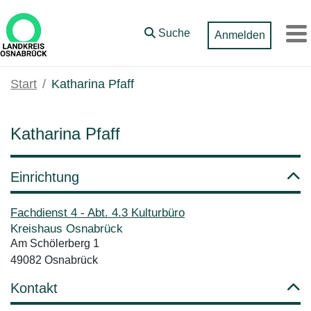
Zum Hauptinhalt springen
Suche
Anmelden
M
Start
Katharina Pfaff
Katharina Pfaff
Einrichtung
Fachdienst 4 - Abt. 4.3 Kulturbüro
Kreishaus Osnabrück
Am Schölerberg 1
49082 Osnabrück
Kontakt