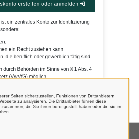
konto erstellen oder anmelden
t ein zentrales Konto zur Identifizierung
esondere:
en,
nen ein Recht zustehen kann
, die beruflich oder gewerblich tätig sind.
h durch Behörden im Sinne von § 1 Abs. 4
etz (VwVfG) möglich.
erer Seiten sicherzustellen, Funktionen von Drittanbietern
ebseite zu analysieren. Die Drittanbieter führen diese
 zusammen, die Sie ihnen bereitgestellt haben oder die sie im
aben.
mpressum