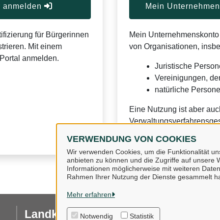
er anmelden
Mein Unternehmens
ifizierung für Bürgerinnen
Mein Unternehmenskonto is
trieren. Mit einem
von Organisationen, insb
Portal anmelden.
Juristische Person
Vereinigungen, de
natürliche Personen
Eine Nutzung ist aber auc
Verwaltungsverfahrensges
VERWENDUNG VON COOKIES
Wir verwenden Cookies, um die Funktionalität uns
anbieten zu können und die Zugriffe auf unsere W
Informationen möglicherweise mit weiteren Daten
Rahmen Ihrer Nutzung der Dienste gesammelt h
Mehr erfahren
Landkreis Osnabrück
I
Notwendig
Statistik