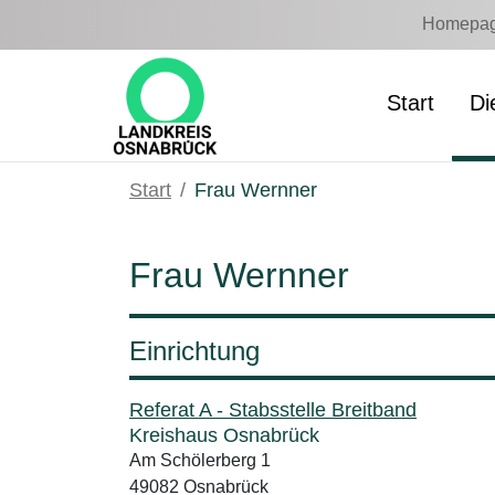
Zum Hauptinhalt springen
Homepage
Start
Di
Start
Frau Wernner
Frau Wernner
Einrichtung
Referat A - Stabsstelle Breitband
Kreishaus Osnabrück
Am Schölerberg 1
49082 Osnabrück