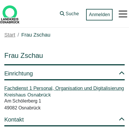
Zum Hauptinhalt springen
Suche
Anmelden
M
Start
Frau Zschau
Frau Zschau
Einrichtung
Fachdienst 1 Personal, Organisation und Digitalisierung
Kreishaus Osnabrück
Am Schölerberg 1
49082 Osnabrück
Kontakt