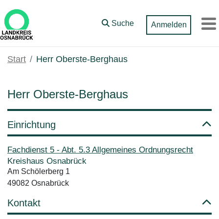
Zum Hauptinhalt springen
Suche
Anmelden
M
Start
Herr Oberste-Berghaus
Herr Oberste-Berghaus
Einrichtung
Fachdienst 5 - Abt. 5.3 Allgemeines Ordnungsrecht
Kreishaus Osnabrück
Am Schölerberg 1
49082 Osnabrück
Kontakt