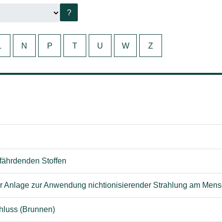
?
L
N
P
T
U
W
Z
ährdenden Stoffen
iner Anlage zur Anwendung nichtionisierender Strahlung am Me
hluss (Brunnen)