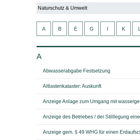
A
B
E
G
I
K
A
Abwasserabgabe Festsetzung
Altlastenkataster: Auskunft
Anzeige Anlage zum Umgang mit wassergef
Anzeige des Betriebes / der Stilllegung e
Anzeige gem. § 49 WHG für einen Erdaufsc