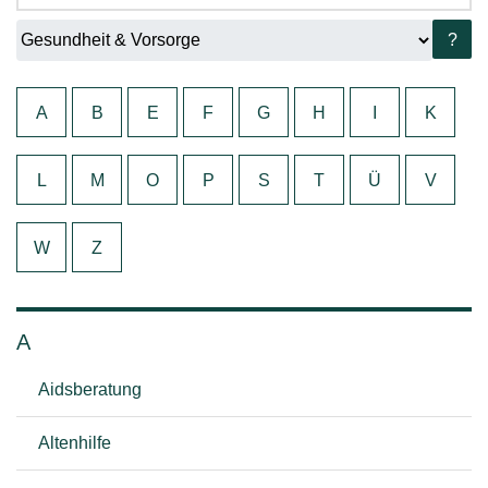
?
A
B
E
F
G
H
I
K
L
M
O
P
S
T
Ü
V
W
Z
A
Aidsberatung
Altenhilfe