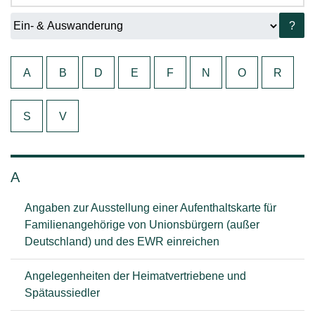
?
A
B
D
E
F
N
O
R
S
V
A
Angaben zur Ausstellung einer Aufenthaltskarte für
Familienangehörige von Unionsbürgern (außer
Deutschland) und des EWR einreichen
Angelegenheiten der Heimatvertriebene und
Spätaussiedler