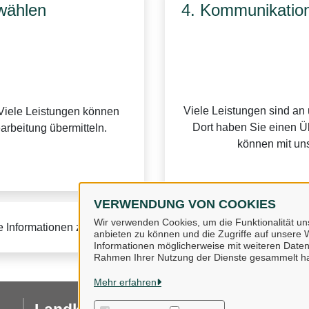
wählen
4. Kommunikation
Viele Leistungen sind an
Viele Leistungen können
Dort haben Sie einen Üb
earbeitung übermitteln.
können mit uns
VERWENDUNG VON COOKIES
Wir verwenden Cookies, um die Funktionalität uns
e Informationen zur BundID finden Sie auf der
FAQ-Seite des B
anbieten zu können und die Zugriffe auf unsere W
Informationen möglicherweise mit weiteren Daten
Rahmen Ihrer Nutzung der Dienste gesammelt h
Mehr erfahren